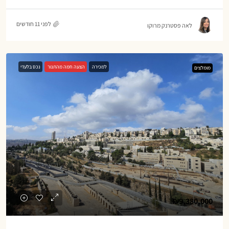
לפני 11 חודשים
לאה פסטרנק מרוקו
למכירה
הצעה חמה מהתנור
נכס בלעדי
מומלצים
₪9,380,000