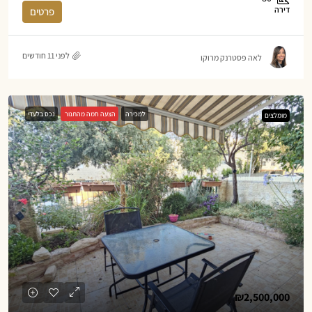
דירה
פרטים
לפני 11 חודשים
לאה פסטרנק מרוקו
למכירה
הצעה חמה מהתנור
נכס בלעדי
מומלצים
₪2,500,000