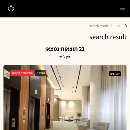
לתוכן
בית
search result
search result
21 תוצאות נמצאו
מיין לפי:
למכירה
הצעה חמה מהתנור
מומלצים